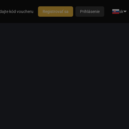
dajte kód voucheru
Registrovať sa
Prihlásenie
sk