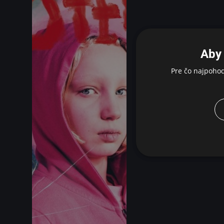
Aby 
Pre čo najpoho