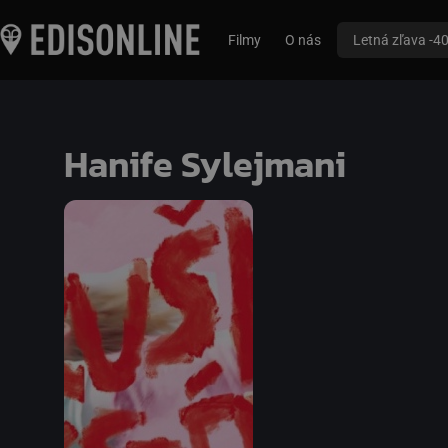
Filmy
O nás
Letná zľava -4
Hanife Sylejmani