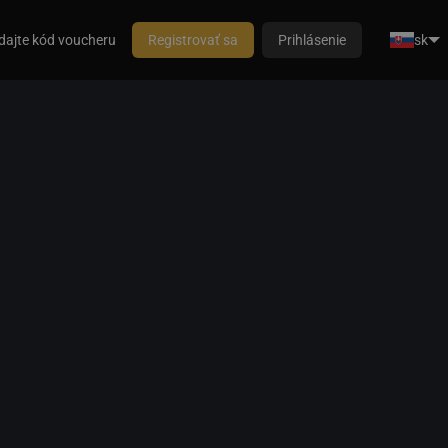
dajte kód voucheru
Registrovať sa
Prihlásenie
sk