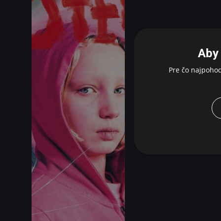
Aby 
Pre čo najpoho