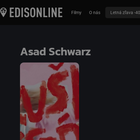
Filmy
O nás
Letná zľava -4
Asad Schwarz