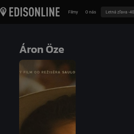
Filmy
O nás
Letná zľava -4
Áron Öze