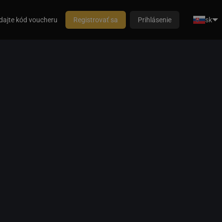
dajte kód voucheru
Registrovať sa
Prihlásenie
sk