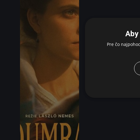
Aby 
Pre čo najpoho