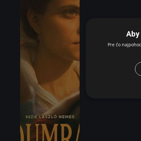
Aby 
Pre čo najpoho