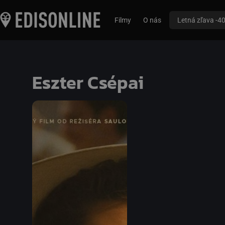
Filmy
O nás
Letná zľava -4
Eszter Csépai