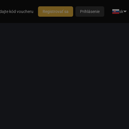
dajte kód voucheru
Registrovať sa
Prihlásenie
sk