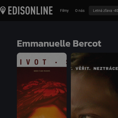
Filmy
O nás
Letná zľava -4
Emmanuelle Bercot