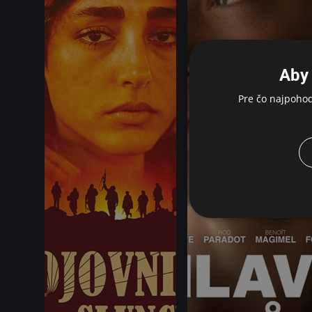
Aby 
Pre čo najpoho