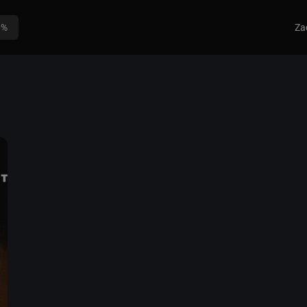
0%
Za