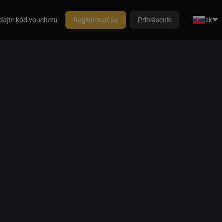
dajte kód voucheru
Registrovať sa
Prihlásenie
sk