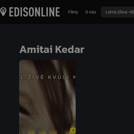
Filmy
O nás
Letná zľava -4
Amitai Kedar