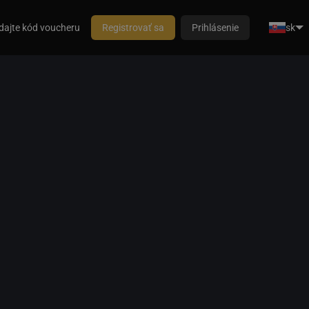
dajte kód voucheru
Registrovať sa
Prihlásenie
sk