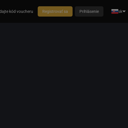
dajte kód voucheru
Registrovať sa
Prihlásenie
sk