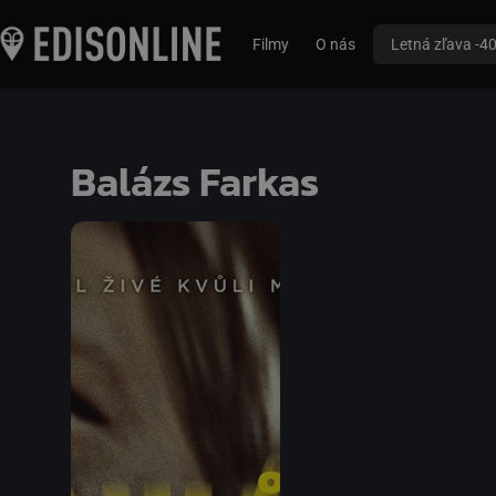
Filmy
O nás
Letná zľava -4
Balázs Farkas