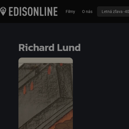
Filmy
O nás
Letná zľava -4
Richard Lund