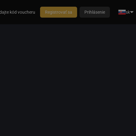
dajte kód voucheru
Registrovať sa
Prihlásenie
sk