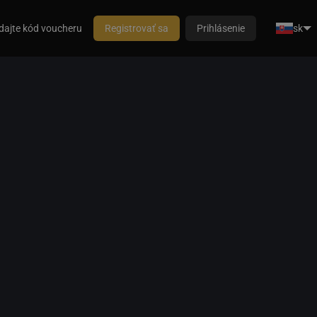
dajte kód voucheru
Registrovať sa
Prihlásenie
sk