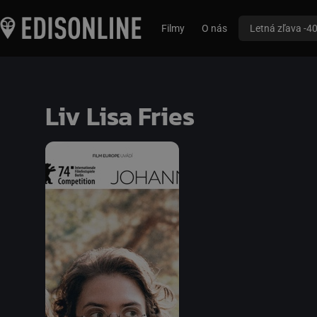
Filmy
O nás
Letná zľava -4
Liv Lisa Fries