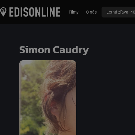
Filmy
O nás
Letná zľava -4
Simon Caudry