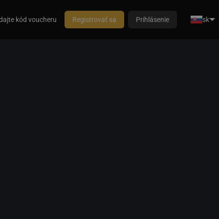
dajte kód voucheru
Registrovať sa
Prihlásenie
sk