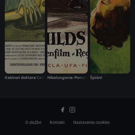
Kabinet doktora Caligariho
Nibelungovia: Pomsta Krimhildina
Špióni
O službe
Kontakt
Nastavenia cookies