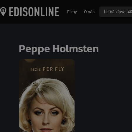
Filmy
O nás
Letná zľava -4
Peppe Holmsten