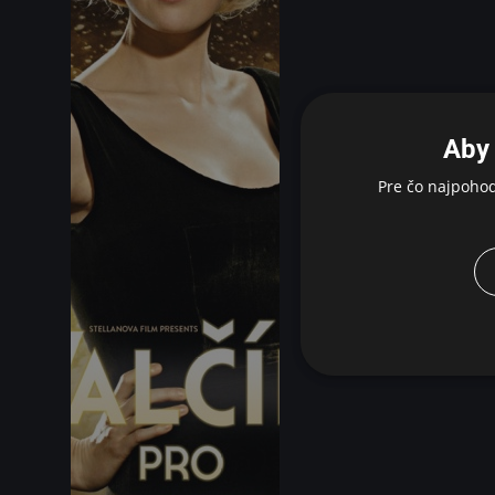
Aby 
Pre čo najpoho