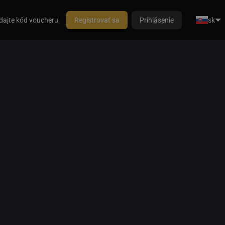
dajte kód voucheru
Registrovať sa
Prihlásenie
sk