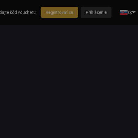
dajte kód voucheru
Registrovať sa
Prihlásenie
sk