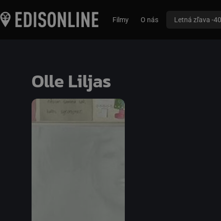
Filmy
O nás
Letná zľava -4
Olle Liljas