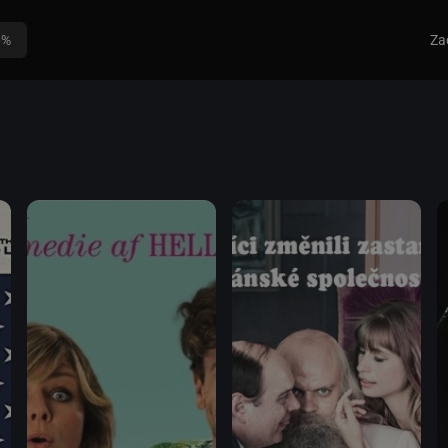
0%
Za