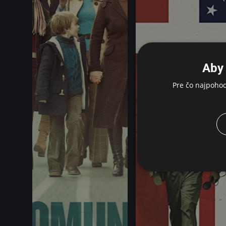
Aby 
Pre čo najpoho