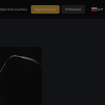
dajte kód voucheru
Registrovať sa
Prihlásenie
sk