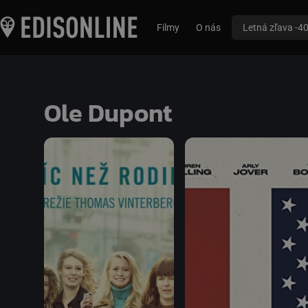
Filmy
O nás
Letná zľava -4
Ole Dupont