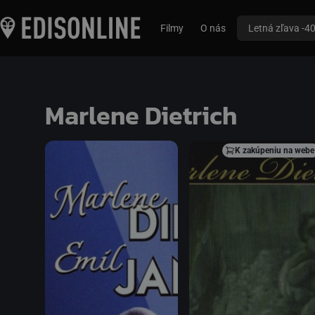
Filmy
O nás
Letná zľava -4
Marlene Dietrich
K zakúpeniu na webe