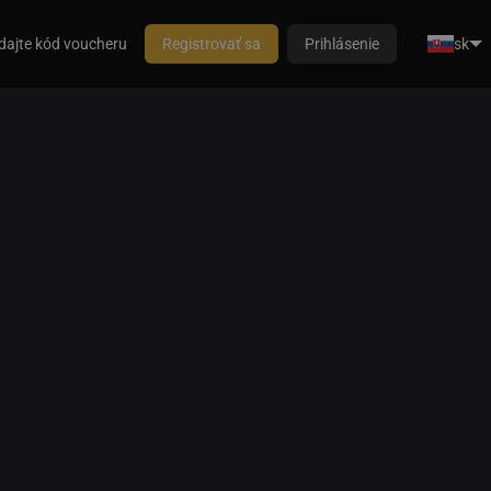
dajte kód voucheru
Registrovať sa
Prihlásenie
sk