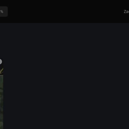
0%
Za