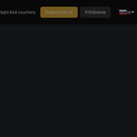
dajte kód voucheru
Registrovať sa
Prihlásenie
sk