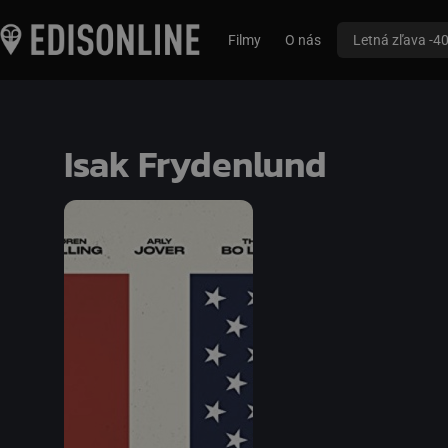
Filmy
O nás
Letná zľava -4
Isak Frydenlund