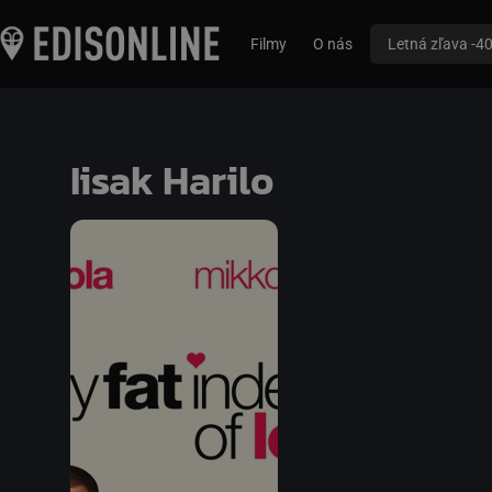
Filmy
O nás
Letná zľava -4
Iisak Harilo