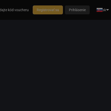
dajte kód voucheru
Registrovať sa
Prihlásenie
sk