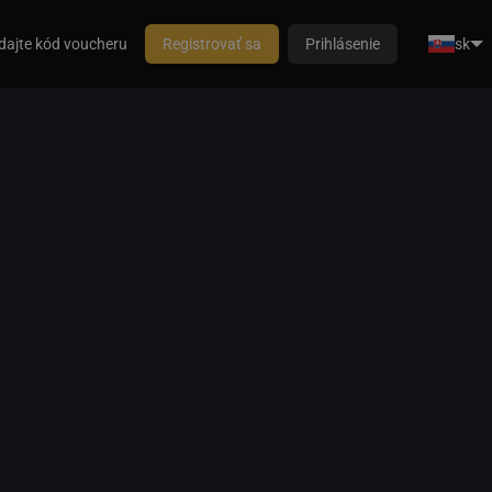
dajte kód voucheru
Registrovať sa
Prihlásenie
sk