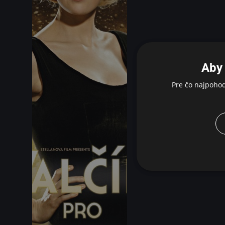
Aby 
Pre čo najpoho