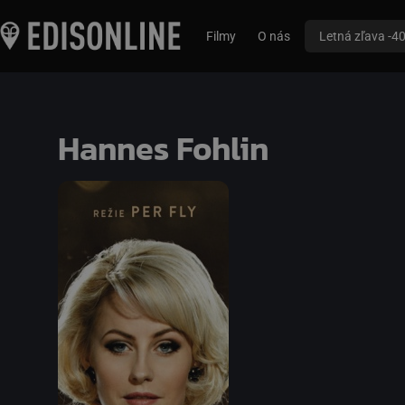
Filmy
O nás
Letná zľava -4
Hannes Fohlin