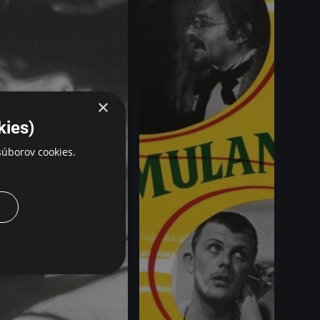
×
kies)
úborov cookies.