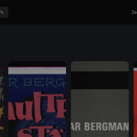
0%
Za