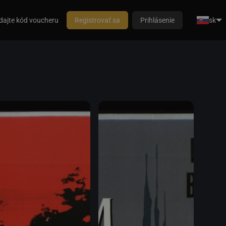
dajte kód voucheru
Registrovať sa
Prihlásenie
sk