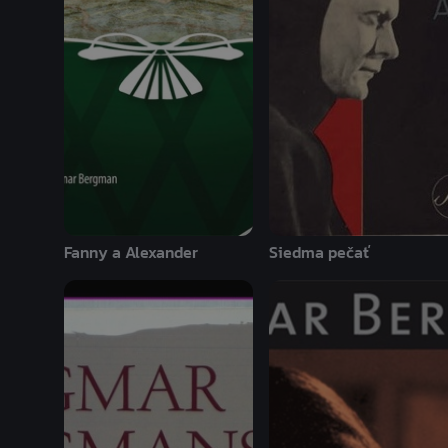
Fanny a Alexander
Siedma pečať