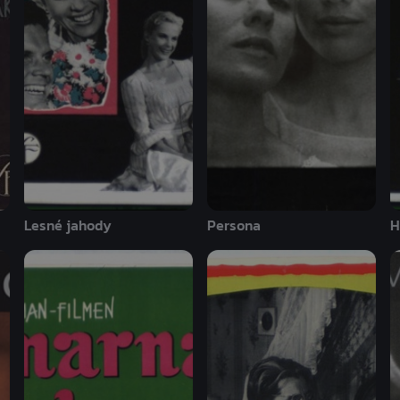
Lesné jahody
Persona
H