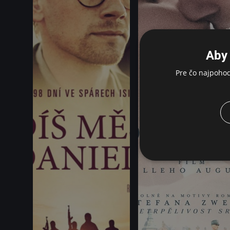
Aby 
Pre čo najpoho