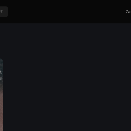
0%
Za