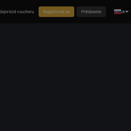
dajte kód voucheru
Registrovať sa
Prihlásenie
sk