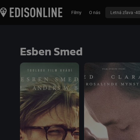
Filmy
O nás
Letná zľava -4
Esben Smed