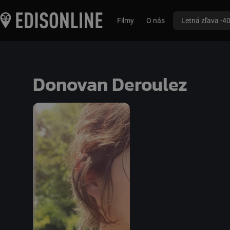
Filmy
O nás
Letná zľava -4
Donovan Deroulez