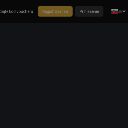
dajte kód voucheru
Registrovať sa
Prihlásenie
sk